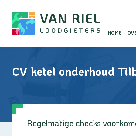
Doorgaan
naar
inhoud
HOME
OV
CV ketel onderhoud Til
Regelmatige checks voorkome