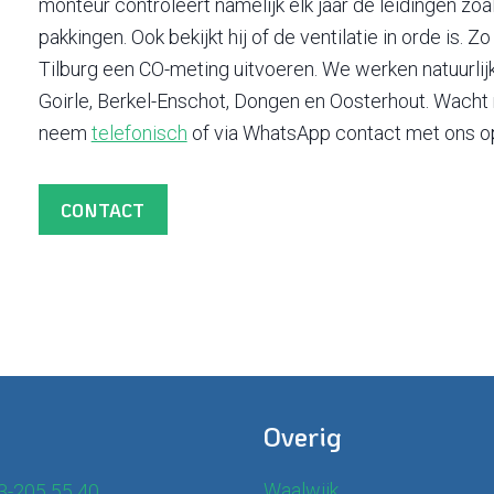
monteur controleert namelijk elk jaar de leidingen zo
pakkingen. Ook bekijkt hij of de ventilatie in orde is.
Tilburg een CO-meting uitvoeren. We werken natuurlijk
Goirle, Berkel-Enschot, Dongen en Oosterhout. Wacht 
neem
telefonisch
of via WhatsApp contact met ons o
CONTACT
Overig
Waalwijk
-205 55 40