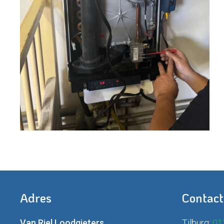
Adres
Contact
Van Riel Loodgieters
Tilburg:
013