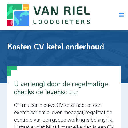
Doorgaan
naar
inhoud
Kosten CV ketel onderhoud
U verlengt door de regelmatige
checks de levensduur
Of u nu een nieuwe CV ketel hebt of een
exemplaar dat al even meegaat, regelmatige
controle van een goede werking is belangrijk.
U staat er niet bij stil, maar elke dag is een CV