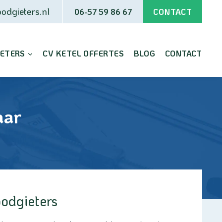
odgieters.nl
06-57 59 86 67
CONTACT
IETERS
CV KETEL OFFERTES
BLOG
CONTACT
aar
oodgieters