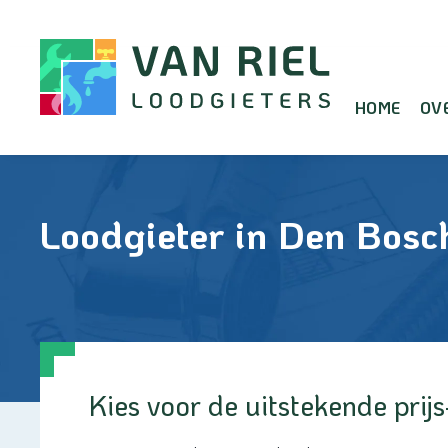
Doorgaan
naar
inhoud
HOME
OV
Loodgieter in Den Bosc
Kies voor de uitstekende prij